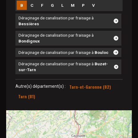
B
C
F
G
L
M
P
V
Déraçinage de canalisation par fraisage à
Bessières
Déraçinage de canalisation par fraisage à
Bondigoux
Déraçinage de canalisation par fraisage à
Bouloc
Déraçinage de canalisation par fraisage à
Buzet-
sur-Tarn
Tarn-et-Garonne (82)
Autre(s) département(s) :
Tarn (81)