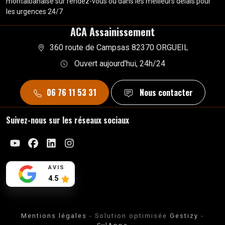
montalbanaise sur rendez-vous ou dans les meilleurs délais pour
les urgences 24/7
ACA Assainissement
360 route de Campsas 82370 ORGUEIL
Ouvert aujourd'hui, 24h/24
06 76 11 53 31
Nous contacter
Suivez-nous sur les réseaux sociaux
Youtube
Facebook
Linkedin
Instagram
AVIS
4.5
Mentions légales
- Solution optimisée
Gestizy
-