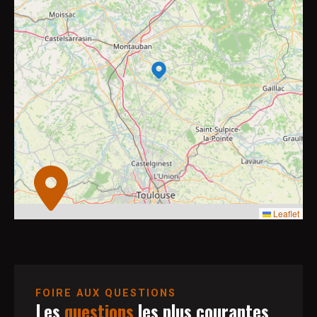
2
8
10
4
7
9
2
2
11
6
3
6
3
2
2
Leaflet
FOIRE AUX QUESTIONS
Les
questions
les plus courantes