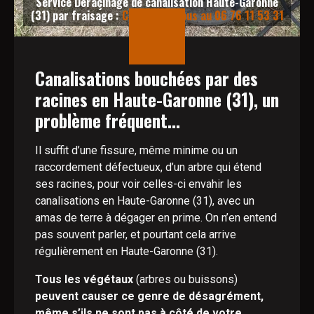
Service Déraçinage de canalisation Haute-Garonne
(31) par fraisage :
Contactez-nous au 06 76 11 53 31
Canalisations bouchées par des
racines en Haute-Garonne (31), un
problème fréquent...
Il suffit d’une fissure, même minime ou un
raccordement défectueux, d’un arbre qui étend
ses racines, pour voir celles-ci envahir les
canalisations en Haute-Garonne (31), avec un
amas de terre à dégager en prime. On n’en entend
pas souvent parler, et pourtant cela arrive
régulièrement en Haute-Garonne (31).
Tous les végétaux
(arbres ou buissons)
peuvent causer ce genre de désagrément,
même s’ils ne sont pas à côté de votre