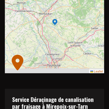
8
10
4
7
9
2
2
11
6
3
6
3
2
2
Leaflet
Service Déraçinage de canalisation
par fraisage à Mirepoix-sur-Tarn