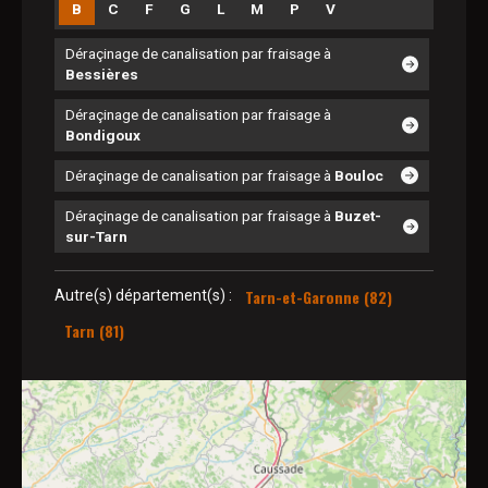
B
C
F
G
L
M
P
V
Déraçinage de canalisation par fraisage à
Bessières
Déraçinage de canalisation par fraisage à
Bondigoux
Déraçinage de canalisation par fraisage à
Bouloc
Déraçinage de canalisation par fraisage à
Buzet-
sur-Tarn
Tarn-et-Garonne (82)
Autre(s) département(s) :
Tarn (81)
2