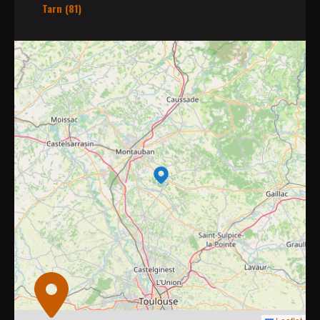
Tarn (81)
2
8
10
4
7
9
2
2
11
6
3
6
3
2
2