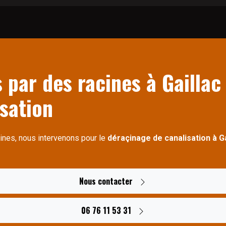
 par des racines à Gaillac
isation
ines, nous intervenons pour le
déraçinage de canalisation à Ga
Nous contacter
06 76 11 53 31