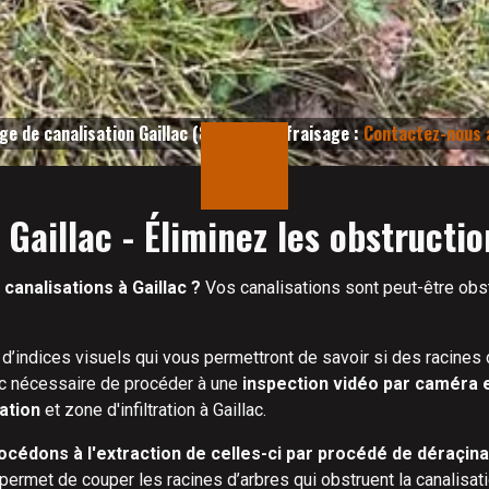
ge de canalisation Gaillac (81600) par fraisage :
Contactez-nous 
Gaillac - Éliminez les obstructi
analisations à Gaillac ?
Vos canalisations sont peut-être obs
t d’indices visuels qui vous permettront de savoir si des racines 
onc nécessaire de procéder à une
inspection vidéo par caméra e
sation
et zone d'infiltration à Gaillac.
océdons à l'extraction de celles-ci par procédé de déraçina
 permet de couper les racines d’arbres qui obstruent la canalisati