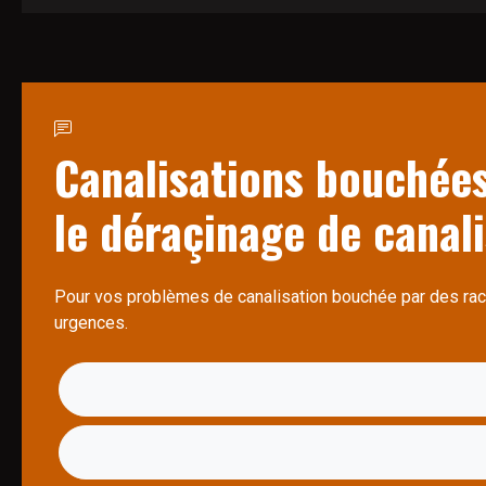
Canalisations bouchées
le déraçinage de canal
Pour vos problèmes de canalisation bouchée par des rac
urgences.