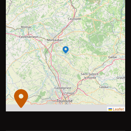
2
8
10
4
7
9
2
2
11
6
3
6
3
2
2
Leaflet