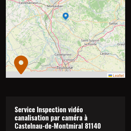
4
7
9
2
2
11
6
3
6
3
2
2
Leaflet
Service Inspection vidéo
canalisation par caméra à
Castelnau-de-Montmiral 81140