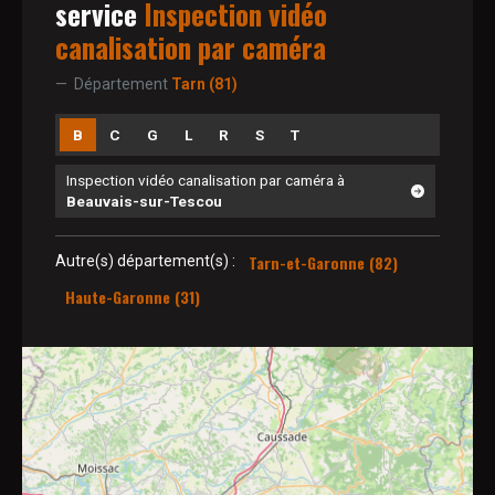
service
Inspection vidéo
canalisation par caméra
Département
Tarn (81)
B
C
G
L
R
S
T
Inspection vidéo canalisation par caméra à
Beauvais-sur-Tescou
Tarn-et-Garonne (82)
Autre(s) département(s) :
Haute-Garonne (31)
2
8
10