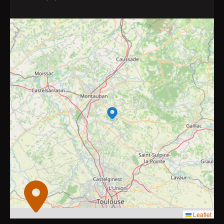
2
8
10
4
7
9
2
2
11
6
3
6
3
2
2
Leaflet