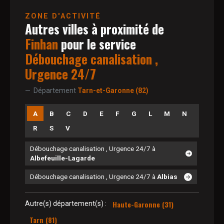
ZONE D'ACTIVITÉ
Autres villes à proximité de
Finhan
pour le service
Débouchage canalisation ,
Urgence 24/7
Département
Tarn-et-Garonne (82)
A
B
C
D
E
F
G
L
M
N
R
S
V
Débouchage canalisation , Urgence 24/7 à
Albefeuille-Lagarde
Débouchage canalisation , Urgence 24/7 à
Albias
Haute-Garonne (31)
Autre(s) département(s) :
Tarn (81)