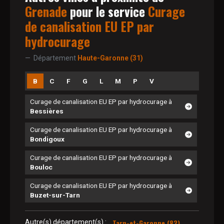
Grenade
pour le service
Curage
de canalisation EU EP par
hydrocurage
Département
Haute-Garonne (31)
B
C
F
G
L
M
P
V
Curage de canalisation EU EP par hydrocurage à
Bessières
Curage de canalisation EU EP par hydrocurage à
Bondigoux
Curage de canalisation EU EP par hydrocurage à
Bouloc
Curage de canalisation EU EP par hydrocurage à
Buzet-sur-Tarn
Tarn-et-Garonne (82)
Autre(s) département(s) :