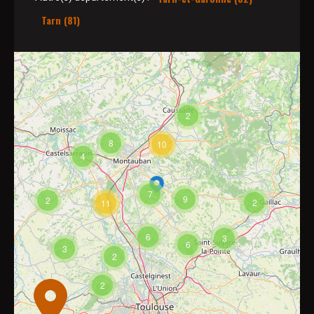
Tarn (81)
2
8
10
4
7
9
2
2
11
6
3
6
3
2
2