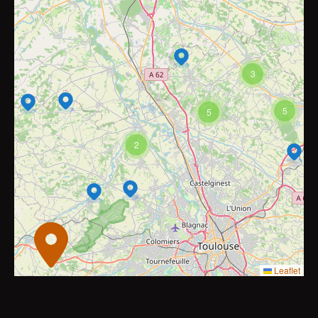
3
5
5
2
Leaflet