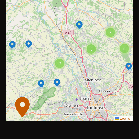
3
5
5
2
Leaflet